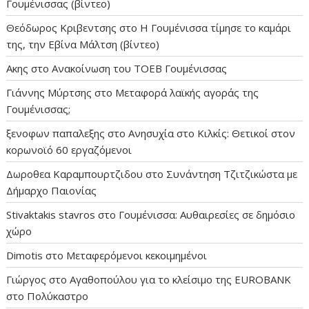
Γουμένισσας (βίντεο)
Θεόδωρος Κριβεντσης
στο
Η Γουμένισσα τίμησε το καμάρι
της, την Εβίνα Μάλτση (βίντεο)
Ακης
στο
Ανακοίνωση του ΤΟΕΒ Γουμένισσας
Γιάννης Μύρτσης
στο
Μεταφορά λαϊκής αγοράς της
Γουμένισσας;
ξενοφων παπαλεξης
στο
Ανησυχία στο Κιλκίς: Θετικοί στον
κορωνοϊό 60 εργαζόμενοι
Δωροθεα Καραμπουρτζιδου
στο
Συνάντηση Τζιτζικώστα με
Δήμαρχο Παιονίας
Stivaktakis stavros
στο
Γουμένισσα: Αυθαιρεσίες σε δημόσιο
χώρο
Dimotis
στο
Μεταφερόμενοι κεκοιμημένοι
Γιώργος
στο
Αγαθοπούλου για το κλείσιμο της EUROBANK
στο Πολύκαστρο