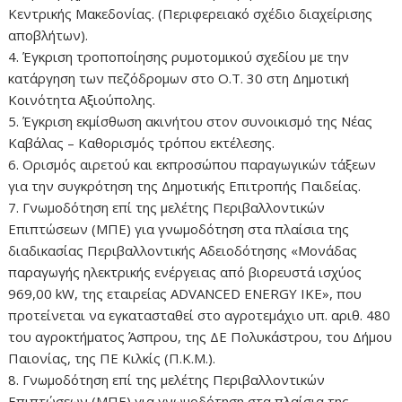
Κεντρικής Μακεδονίας. (Περιφερειακό σχέδιο διαχείρισης
αποβλήτων).
4. Έγκριση τροποποίησης ρυμοτομικού σχεδίου με την
κατάργηση των πεζόδρομων στο Ο.Τ. 30 στη Δημοτική
Κοινότητα Αξιούπολης.
5. Έγκριση εκμίσθωση ακινήτου στον συνοικισμό της Νέας
Καβάλας – Καθορισμός τρόπου εκτέλεσης.
6. Ορισμός αιρετού και εκπροσώπου παραγωγικών τάξεων
για την συγκρότηση της Δημοτικής Επιτροπής Παιδείας.
7. Γνωμοδότηση επί της μελέτης Περιβαλλοντικών
Επιπτώσεων (ΜΠΕ) για γνωμοδότηση στα πλαίσια της
διαδικασίας Περιβαλλοντικής Αδειοδότησης «Μονάδας
παραγωγής ηλεκτρικής ενέργειας από βιορευστά ισχύος
969,00 kW, της εταιρείας ADVANCED ENERGY IKE», που
προτείνεται να εγκατασταθεί στο αγροτεμάχιο υπ. αριθ. 480
του αγροκτήματος Άσπρου, της ΔΕ Πολυκάστρου, του Δήμου
Παιονίας, της ΠΕ Κιλκίς (Π.Κ.Μ.).
8. Γνωμοδότηση επί της μελέτης Περιβαλλοντικών
Επιπτώσεων (ΜΠΕ) για γνωμοδότηση στα πλαίσια της