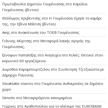
Πρωτοβουλία Δημοτών Γουμένισσας
στο
Καρύδια
Γουμένισσας (βίντεο)
Θεόδωρος Κριβεντσης
στο
Η Γουμένισσα τίμησε το καμάρι
της, την Εβίνα Μάλτση (βίντεο)
Ακης
στο
Ανακοίνωση του ΤΟΕΒ Γουμένισσας
Γιάννης Μύρτσης
στο
Μεταφορά λαϊκής αγοράς της
Γουμένισσας;
ξενοφων παπαλεξης
στο
Ανησυχία στο Κιλκίς: Θετικοί στον
κορωνοϊό 60 εργαζόμενοι
Δωροθεα Καραμπουρτζιδου
στο
Συνάντηση Τζιτζικώστα με
Δήμαρχο Παιονίας
Stivaktakis stavros
στο
Γουμένισσα: Αυθαιρεσίες σε δημόσιο
χώρο
Dimotis
στο
Μεταφερόμενοι κεκοιμημένοι
Γιώργος
στο
Αγαθοπούλου για το κλείσιμο της EUROBANK