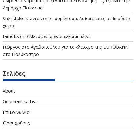
Δωροθεα Καραμπουρτζιδου
στο
Συνάντηση Τζιτζικώστα με
Δήμαρχο Παιονίας
Stivaktakis stavros
στο
Γουμένισσα: Αυθαιρεσίες σε δημόσιο
χώρο
Dimotis
στο
Μεταφερόμενοι κεκοιμημένοι
Γιώργος
στο
Αγαθοπούλου για το κλείσιμο της EUROBANK
στο Πολύκαστρο
Σελίδες
About
Goumenissa Live
Επικοινωνία
Όροι χρήσης