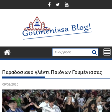
Περάστε
στο
περιεχόμενο
Παραδοσιακό γλέντι Παιόνων Γουμένισσας
09/02/2026