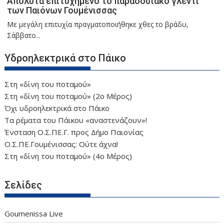
Απόλυτα επιτυχημένο το παραδοσιακό γλέντι
των Παιόνων Γουμένισσας
Με μεγάλη επιτυχία πραγματοποιήθηκε χθες το βράδυ,
Σάββατο...
Υδροηλεκτρικά στο Πάικο
Στη «δίνη του ποταμού»
Στη «δίνη του ποταμού» (2ο Μέρος)
Όχι υδροηλεκτρικά στο Πάικο
Τα ρέματα του Πάικου «αναστενάζουν»!
Ένσταση Ο.Σ.ΠΕ.Γ. προς Δήμο Παιονίας
Ο.Σ.ΠΕ.Γουμένισσας: Ούτε άχνα!
Στη «δίνη του ποταμού» (4ο Μέρος)
Σελίδες
Goumenissa Live