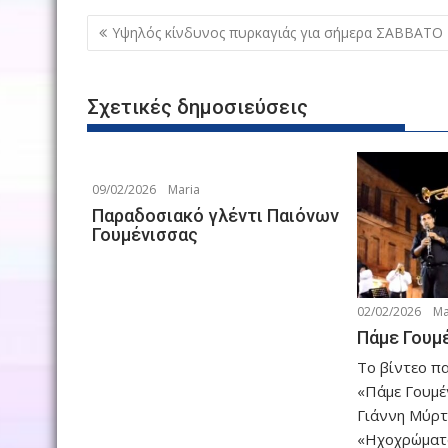
Πλοήγηση
Υψηλός κίνδυνος πυρκαγιάς για σήμερα ΣΑΒΒΑΤΟ
άρθρων
Σχετικές δημοσιεύσεις
09/02/2026
Maria
Παραδοσιακό γλέντι Παιόνων
Γουμένισσας
02/02/2026
Ma
Πάμε Γουμ
Το βίντεο π
«Πάμε Γουμέ
Γιάννη Μύρτ
«Ηχοχρώματ