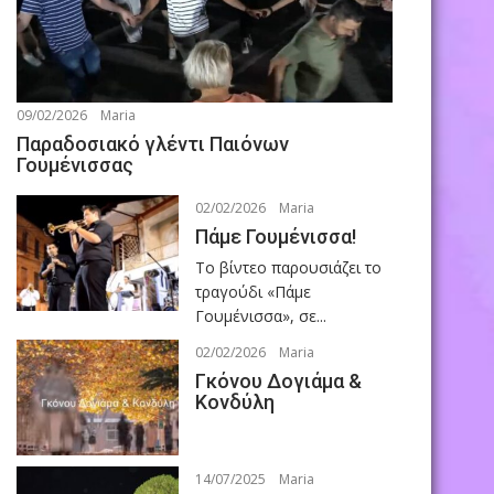
09/02/2026
Maria
Παραδοσιακό γλέντι Παιόνων
Γουμένισσας
02/02/2026
Maria
Πάμε Γουμένισσα!
Το βίντεο παρουσιάζει το
τραγούδι «Πάμε
Γουμένισσα», σε...
02/02/2026
Maria
Γκόνου Δογιάμα &
Κονδύλη
14/07/2025
Maria