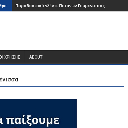
Παραδοσιακό γλέντι Παιόνων Γουμένισσας
θρα
ΟΙ ΧΡΉΣΗΣ
ABOUT
ένισσα