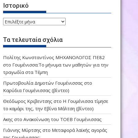
Ιστορικό
Ιστορικό
Τα τελευταία σχόλια
Πολίτης Κωνσταντίνος ΜΗΧΑΝΟΛΟΓΟΣ ΠΕ82
στο
Γουμένισσα:Το μήνυμα των μαθητών για την
τραγωδία στα Τέμπη
Πρωτοβουλία Δημοτών Γουμένισσας
στο
Καρύδια Γουμένισσας (βίντεο)
Θεόδωρος Κριβεντσης
στο
Η Γουμένισσα τίμησε
το καμάρι της, την Εβίνα Μάλτση (βίντεο)
Ακης
στο
Ανακοίνωση του ΤΟΕΒ Γουμένισσας
Γιάννης Μύρτσης
στο
Μεταφορά λαϊκής αγοράς
της Γουμένισσας;