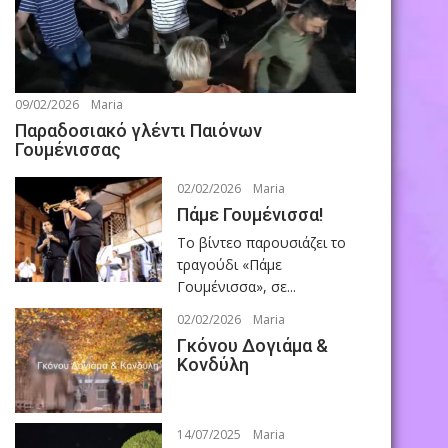
09/02/2026
Maria
Παραδοσιακό γλέντι Παιόνων
Γουμένισσας
02/02/2026
Maria
Πάμε Γουμένισσα!
Το βίντεο παρουσιάζει το
τραγούδι «Πάμε
Γουμένισσα», σε...
02/02/2026
Maria
Γκόνου Δογιάμα &
Κονδύλη
14/07/2025
Maria