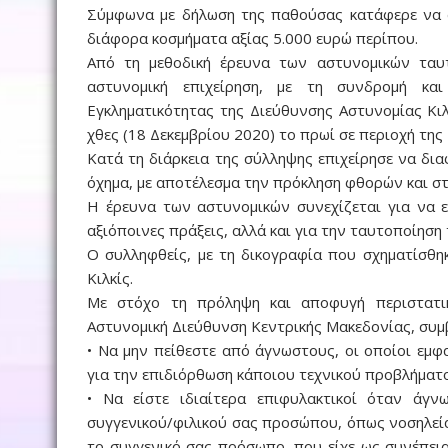
Σύμφωνα με δήλωση της παθούσας κατάφερε να α
διάφορα κοσμήματα αξίας 5.000 ευρώ περίπου.
Από τη μεθοδική έρευνα των αστυνομικών ταυτ
αστυνομική επιχείρηση, με τη συνδρομή κ
Εγκληματικότητας της Διεύθυνσης Αστυνομίας Κιλ
χθες (18 Δεκεμβρίου 2020) το πρωί σε περιοχή της
Κατά τη διάρκεια της σύλληψης επιχείρησε να δια
όχημα, με αποτέλεσμα την πρόκληση φθορών και σ
Η έρευνα των αστυνομικών συνεχίζεται για να ε
αξιόποινες πράξεις, αλλά και για την ταυτοποίηση
Ο συλληφθείς, με τη δικογραφία που σχηματίσθη
Κιλκίς.
Με στόχο τη πρόληψη και αποφυγή περιστατικ
Αστυνομική Διεύθυνση Κεντρικής Μακεδονίας, συμ
• Να μην πείθεστε από άγνωστους, οι οποίοι εμ
για την επιδιόρθωση κάποιου τεχνικού προβλήματος
• Να είστε ιδιαίτερα επιφυλακτικοί όταν άγν
συγγενικού/φιλικού σας προσώπου, όπως νοσηλεία
το συγγενικό σας πρόσωπο, που είχε ως συνέπει