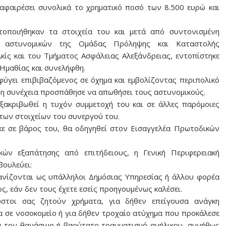
φαιρέσει συνολικά το χρηματικό ποσό των 8.500 ευρώ και
οποιήθηκαν τα στοιχεία του και μετά από συντονισμένη
αι αστυνομικών της Ομάδας Πρόληψης και Καταστολής
κίς και του Τμήματος Ασφάλειας Αλεξάνδρειας, εντοπίστηκε
 Ημαθίας και συνελήφθη.
φύγει επιβιβαζόμενος σε όχημα και εμβολίζοντας περιπολικό
τη συνέχεια προσπάθησε να απωθήσει τους αστυνομικούς.
ξακριβωθεί η τυχόν συμμετοχή του και σε άλλες παρόμοιες
 των στοιχείων του συνεργού του.
κε σε βάρος του, θα οδηγηθεί στον Εισαγγελέα Πρωτοδικών
ών εξαπάτησης από επιτήδειους, η Γενική Περιφερειακή
βουλεύει:
φανίζονται ως υπάλληλοι Δημόσιας Υπηρεσίας ή άλλου φορέα
, εάν δεν τους έχετε εσείς προηγουμένως καλέσει.
ωστοι σας ζητούν χρήματα, για δήθεν επείγουσα ανάγκη
 σε νοσοκομείο ή για δήθεν τροχαίο ατύχημα που προκάλεσε
α τον θανάσιμο ή βαρύτατο τραυματισμό ανήλικου, συνήθως