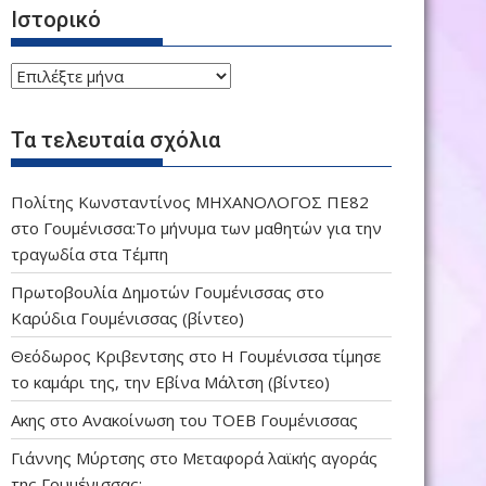
Ιστορικό
Ιστορικό
Τα τελευταία σχόλια
Πολίτης Κωνσταντίνος ΜΗΧΑΝΟΛΟΓΟΣ ΠΕ82
στο
Γουμένισσα:Το μήνυμα των μαθητών για την
τραγωδία στα Τέμπη
Πρωτοβουλία Δημοτών Γουμένισσας
στο
Καρύδια Γουμένισσας (βίντεο)
Θεόδωρος Κριβεντσης
στο
Η Γουμένισσα τίμησε
το καμάρι της, την Εβίνα Μάλτση (βίντεο)
Ακης
στο
Ανακοίνωση του ΤΟΕΒ Γουμένισσας
Γιάννης Μύρτσης
στο
Μεταφορά λαϊκής αγοράς
της Γουμένισσας;