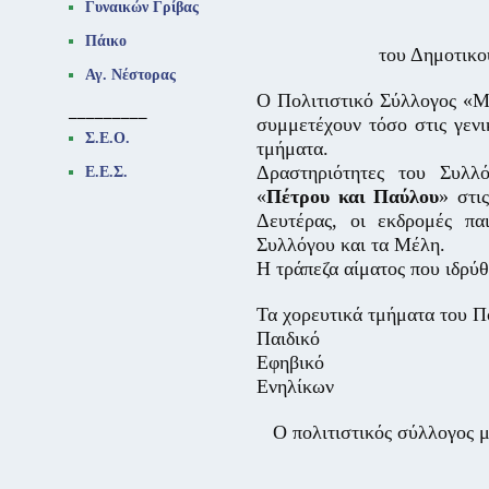
Γυναικών Γρίβας
Πάικο
του Δημοτικο
Αγ. Νέστορας
Ο Πολιτιστικό Σύλλογος «
_________
συμμετέχουν τόσο στις γενι
Σ.Ε.Ο.
τμήματα.
Δραστηριότητες του Συλλ
Ε.Ε.Σ.
«
Πέτρου και Παύλου
» στι
Δευτέρας, οι εκδρομές πα
Συλλόγου και τα Μέλη.
Η τράπεζα αίματος που ιδρύ
Τα χορευτικά τμήματα του Πο
Παιδικό
Εφηβικό
Ενηλίκων
Ο πολιτιστικός σύλλογος μ