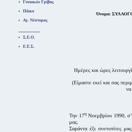
Γυναικών Γρίβας
Πάικο
Όνομα: ΣΥΛΛΟ
Αγ. Νέστορας
_________
Σ.Ε.Ο.
Ε.Ε.Σ.
Ημέρες και ώρες λειτουργ
(Είμαστε εκεί και σας περι
να
η
Την 17
Νοεμβρίου 1990, σ’
μας.
Σαράντα έξι συντοπίτες μα