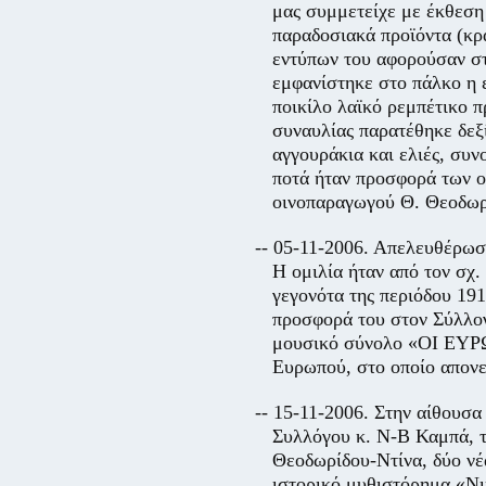
μας συμμετείχε με έκθεση
παραδοσιακά προϊόντα (κρα
εντύπων του αφορούσαν στ
εμφανίστηκε στο πάλκο η 
ποικίλο λαϊκό ρεμπέτικο π
συναυλίας παρατέθηκε δεξί
αγγουράκια και ελιές, συ
ποτά ήταν προσφορά των ο
οινοπαραγωγού Θ. Θεοδωρ
-- 05-11-2006. Απελευθέρωσ
Η ομιλία ήταν από τον σ
γεγονότα της περιόδου 19
προσφορά του στον Σύλλογ
μουσικό σύνολο «ΟΙ ΕΥΡ
Ευρωπού, στο οποίο απονε
-- 15-11-2006. Στην αίθουσ
Συλλόγου κ. Ν-Β Καμπά, τη
Θεοδωρίδου-Ντίνα, δύο νέ
ιστορικό μυθιστόρημα «Νι