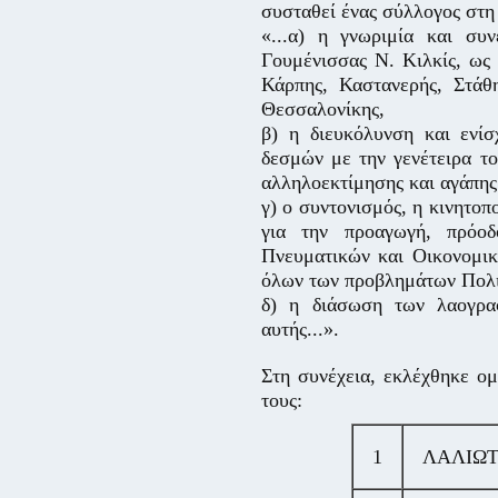
συσταθεί ένας σύλλογος στη
«...α) η γνωριμία και σ
Γουμένισσας Ν. Κιλκίς, ως 
Κάρπης, Καστανερής, Στάθη
Θεσσαλονίκης,
β) η διευκόλυνση και ενίσ
δεσμών με την γενέτειρα το
αλληλοεκτίμησης και αγάπης
γ) ο συντονισμός, η κινητοπ
για την προαγωγή, πρόο
Πνευματικών και Οικονομικ
όλων των προβλημάτων Πολιτ
δ) η διάσωση των λαογρα
αυτής...».
Στη συνέχεια, εκλέχθηκε ο
τους:
1
ΛΑΛΙΩ