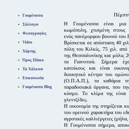
Πέμπτη
Γουμένισσα
Η Γουμένισσα είναι μια 
Σύλλογοι
κωμόπολη, χτισμένη στους 
Φωτογραφίες
ενός πανέμορφου βουνού του 
Βρίσκεται σε απόσταση 40 χιλ
Video
πόλη του Κιλκίς, 75 χιλ. από
Χάρτης
της Θεσσαλονίκης και μόλις 2
Όρος Πάικο
τα Γιαννιτσά. Σήμερα έχ
κατοίκους και είναι οικονο
Τα Χάλκινα
διοικητικό κέντρο του ομών
Επικοινωνία
(Ο.Π.Α.Π.), τα καθάρια τ
παραδοσιακά όργανα, που τη
Γουμένισσα Blog
κόσμο. Το κλίμα της είναι 
γλεντζέδες.
Η οικονομία της στηρίζεται 
του ορεινού χαρακτήρα του εδ
αγροτικές καλλιέργειες (μήλα,
Η Γουμένισσα σήμερα, αποκ