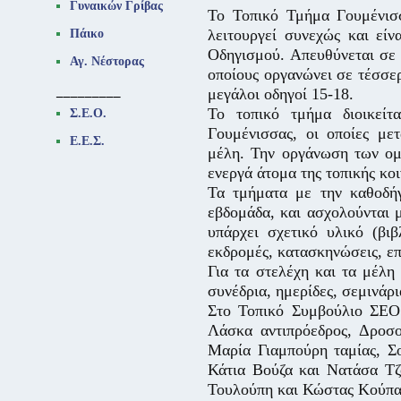
Γυναικών Γρίβας
Το Τοπικό Τμήμα Γουμένισ
λειτουργεί συνεχώς και είν
Πάικο
Οδηγισμού. Απευθύνεται σε π
Αγ. Νέστορας
οποίους οργανώνει σε τέσσερ
_________
μεγάλοι οδηγοί 15-18.
Το τοπικό τμήμα διοικείτ
Σ.Ε.Ο.
Γουμένισσας, οι οποίες με
Ε.Ε.Σ.
μέλη. Την οργάνωση των ομ
ενεργά άτομα της τοπικής κοι
Τα τμήματα με την καθοδήγ
εβδομάδα, και ασχολούνται 
υπάρχει σχετικό υλικό (βιβ
εκδρομές, κατασκηνώσεις, επ
Για τα στελέχη και τα μέλη
συνέδρια, ημερίδες, σεμινάρι
Στο Τοπικό Συμβούλιο ΣΕΟ 
Λάσκα αντιπρόεδρος, Δροσο
Μαρία Γιαμπούρη ταμίας, Σ
Κάτια Βούζα και Νατάσα Τ
Τουλούπη και Κώστας Κούπαν